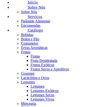
Início
Sobre Nós
Sobre Nós
Serviços
Pirâmide Alimentar
Encomendas
Catálogo
Bebidas
Bolos e Pão
Cogumelos
Ervas Aromáticas
Frutas
Frutas
Fruta Desidratada
Frutos Exóticos
Frutos Secos e Aperitivos
Gourmet
Lacticínios e Ovos
Legumes
Legumes
Legumes Exóticos
Legumes Secos
Legumes Vivos
Mercearia