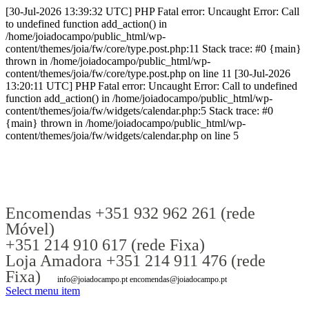
[30-Jul-2026 13:39:32 UTC] PHP Fatal error: Uncaught Error: Call
to undefined function add_action() in
/home/joiadocampo/public_html/wp-
content/themes/joia/fw/core/type.post.php:11 Stack trace: #0 {main}
thrown in /home/joiadocampo/public_html/wp-
content/themes/joia/fw/core/type.post.php on line 11 [30-Jul-2026
13:20:11 UTC] PHP Fatal error: Uncaught Error: Call to undefined
function add_action() in /home/joiadocampo/public_html/wp-
content/themes/joia/fw/widgets/calendar.php:5 Stack trace: #0
{main} thrown in /home/joiadocampo/public_html/wp-
content/themes/joia/fw/widgets/calendar.php on line 5
Encomendas +351 932 962 261 (rede
Móvel)
+351 214 910 617 (rede Fixa)
Loja Amadora +351 214 911 476 (rede
Fixa)
info@joiadocampo.pt encomendas@joiadocampo.pt
Select menu item