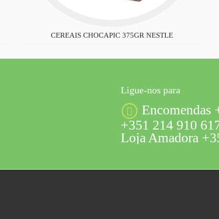
CEREAIS CHOCAPIC 375GR NESTLE
Ligue-nos para
Encomendas +
+351 214 910 617
Loja Amadora +35