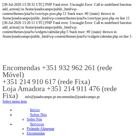
[30-Jul-2026 13:39:32 UTC] PHP Fatal error: Uncaught Error: Call to undefined function
add_action() in /home/joiadocampo/public_html/wp-
content/themes/joia/fw/core/type.post.php:11 Stack trace: #0 {main} thrown in
/home/joiadocampo/public_html/wp-content/themes/joia/fw/core/type.post.php on line 11
[30-Jul-2026 13:20:11 UTC] PHP Fatal error: Uncaught Error: Call to undefined function
add_action() in /home/joiadocampo/public_html/wp-
content/themes/joia/fw/widgets/calendar.php:5 Stack trace: #0 {main} thrown in
/home/joiadocampo/public_html/wp-content/themes/joia/fw/widgets/calendar.php on line 5
Encomendas +351 932 962 261 (rede
Móvel)
+351 214 910 617 (rede Fixa)
Loja Amadora +351 214 911 476 (rede
Fixa)
info@joiadocampo.pt encomendas@joiadocampo.pt
Select menu item
Início
Sobre Nós
Sobre Nós
Serviços
Pirâmide Alimentar
Encomendas