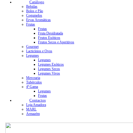
Catálogo
Bebidas
Bolos e Pão
Cogumelos
Ervas Aromáticas
Frutas
Frutas
Fruta Desidratada
Frutos Exóticos
Frutos Secos e Aperitivos
Gourmet
Lacticínios e Ovos
Legumes
Legumes
Legumes Exóticos
Legumes Secos
Legumes Vivos
Mercearia
Tubérculos
4ª Gama
Legumes
Frutas
Contactos
Loja Amadora
MARL
Armazém