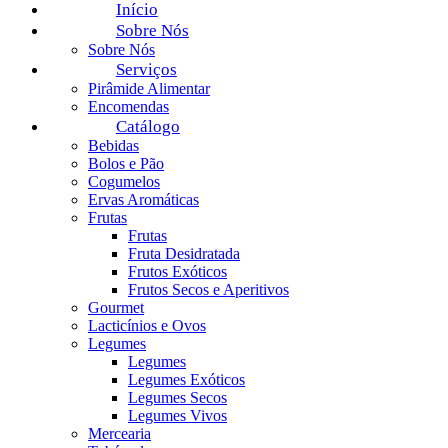
Início
Sobre Nós
Sobre Nós
Serviços
Pirâmide Alimentar
Encomendas
Catálogo
Bebidas
Bolos e Pão
Cogumelos
Ervas Aromáticas
Frutas
Frutas
Fruta Desidratada
Frutos Exóticos
Frutos Secos e Aperitivos
Gourmet
Lacticínios e Ovos
Legumes
Legumes
Legumes Exóticos
Legumes Secos
Legumes Vivos
Mercearia