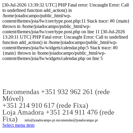
[30-Jul-2026 13:39:32 UTC] PHP Fatal error: Uncaught Error: Call
to undefined function add_action() in
/home/joiadocampo/public_html/wp-
content/themes/joia/fw/core/type.post.php:11 Stack trace: #0 {main}
thrown in /home/joiadocampo/public_html/wp-
content/themes/joia/fw/core/type.post.php on line 11 [30-Jul-2026
13:20:11 UTC] PHP Fatal error: Uncaught Error: Call to undefined
function add_action() in /home/joiadocampo/public_html/wp-
content/themes/joia/fw/widgets/calendar.php:5 Stack trace: #0
{main} thrown in /home/joiadocampo/public_html/wp-
content/themes/joia/fw/widgets/calendar.php on line 5
Encomendas +351 932 962 261 (rede
Móvel)
+351 214 910 617 (rede Fixa)
Loja Amadora +351 214 911 476 (rede
Fixa)
info@joiadocampo.pt encomendas@joiadocampo.pt
Select menu item