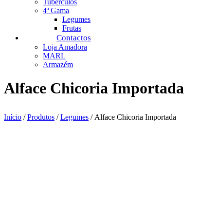
Tubérculos
4ª Gama
Legumes
Frutas
Contactos
Loja Amadora
MARL
Armazém
Alface Chicoria Importada
Início
/
Produtos
/
Legumes
/ Alface Chicoria Importada