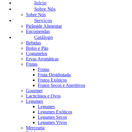
Início
Sobre Nós
Sobre Nós
Serviços
Pirâmide Alimentar
Encomendas
Catálogo
Bebidas
Bolos e Pão
Cogumelos
Ervas Aromáticas
Frutas
Frutas
Fruta Desidratada
Frutos Exóticos
Frutos Secos e Aperitivos
Gourmet
Lacticínios e Ovos
Legumes
Legumes
Legumes Exóticos
Legumes Secos
Legumes Vivos
Mercearia