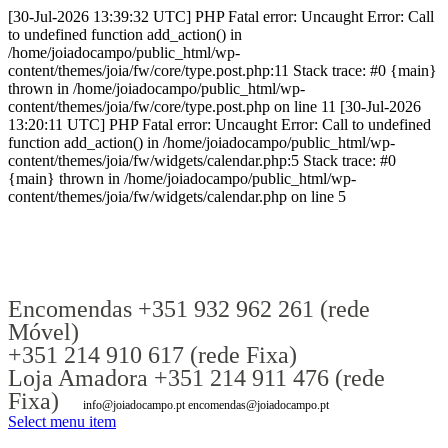
[30-Jul-2026 13:39:32 UTC] PHP Fatal error: Uncaught Error: Call
to undefined function add_action() in
/home/joiadocampo/public_html/wp-
content/themes/joia/fw/core/type.post.php:11 Stack trace: #0 {main}
thrown in /home/joiadocampo/public_html/wp-
content/themes/joia/fw/core/type.post.php on line 11 [30-Jul-2026
13:20:11 UTC] PHP Fatal error: Uncaught Error: Call to undefined
function add_action() in /home/joiadocampo/public_html/wp-
content/themes/joia/fw/widgets/calendar.php:5 Stack trace: #0
{main} thrown in /home/joiadocampo/public_html/wp-
content/themes/joia/fw/widgets/calendar.php on line 5
Encomendas +351 932 962 261 (rede
Móvel)
+351 214 910 617 (rede Fixa)
Loja Amadora +351 214 911 476 (rede
Fixa)
info@joiadocampo.pt encomendas@joiadocampo.pt
Select menu item