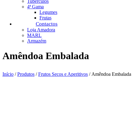
Tubérculos
4ª Gama
Legumes
Frutas
Contactos
Loja Amadora
MARL
Armazém
Amêndoa Embalada
Início
/
Produtos
/
Frutos Secos e Aperitivos
/ Amêndoa Embalada