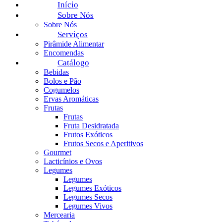
Início
Sobre Nós
Sobre Nós
Serviços
Pirâmide Alimentar
Encomendas
Catálogo
Bebidas
Bolos e Pão
Cogumelos
Ervas Aromáticas
Frutas
Frutas
Fruta Desidratada
Frutos Exóticos
Frutos Secos e Aperitivos
Gourmet
Lacticínios e Ovos
Legumes
Legumes
Legumes Exóticos
Legumes Secos
Legumes Vivos
Mercearia