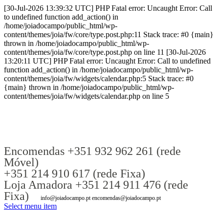
[30-Jul-2026 13:39:32 UTC] PHP Fatal error: Uncaught Error: Call
to undefined function add_action() in
/home/joiadocampo/public_html/wp-
content/themes/joia/fw/core/type.post.php:11 Stack trace: #0 {main}
thrown in /home/joiadocampo/public_html/wp-
content/themes/joia/fw/core/type.post.php on line 11 [30-Jul-2026
13:20:11 UTC] PHP Fatal error: Uncaught Error: Call to undefined
function add_action() in /home/joiadocampo/public_html/wp-
content/themes/joia/fw/widgets/calendar.php:5 Stack trace: #0
{main} thrown in /home/joiadocampo/public_html/wp-
content/themes/joia/fw/widgets/calendar.php on line 5
Encomendas +351 932 962 261 (rede
Móvel)
+351 214 910 617 (rede Fixa)
Loja Amadora +351 214 911 476 (rede
Fixa)
info@joiadocampo.pt encomendas@joiadocampo.pt
Select menu item