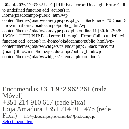
[30-Jul-2026 13:39:32 UTC] PHP Fatal error: Uncaught Error: Call
to undefined function add_action() in
/home/joiadocampo/public_html/wp-
content/themes/joia/fw/core/type.post.php:11 Stack trace: #0 {main}
thrown in /home/joiadocampo/public_html/wp-
content/themes/joia/fw/core/type.post.php on line 11 [30-Jul-2026
13:20:11 UTC] PHP Fatal error: Uncaught Error: Call to undefined
function add_action() in /home/joiadocampo/public_html/wp-
content/themes/joia/fw/widgets/calendar.php:5 Stack trace: #0
{main} thrown in /home/joiadocampo/public_html/wp-
content/themes/joia/fw/widgets/calendar.php on line 5
Encomendas +351 932 962 261 (rede
Móvel)
+351 214 910 617 (rede Fixa)
Loja Amadora +351 214 911 476 (rede
Fixa)
info@joiadocampo.pt encomendas@joiadocampo.pt
Select menu item