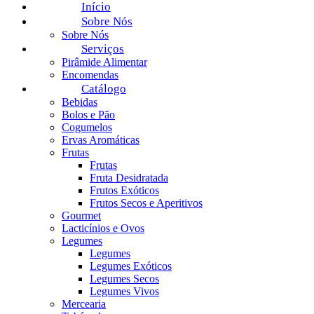
Início
Sobre Nós
Sobre Nós
Serviços
Pirâmide Alimentar
Encomendas
Catálogo
Bebidas
Bolos e Pão
Cogumelos
Ervas Aromáticas
Frutas
Frutas
Fruta Desidratada
Frutos Exóticos
Frutos Secos e Aperitivos
Gourmet
Lacticínios e Ovos
Legumes
Legumes
Legumes Exóticos
Legumes Secos
Legumes Vivos
Mercearia