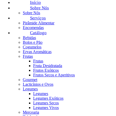
Início
Sobre Nós
Sobre Nós
Serviços
Pirâmide Alimentar
Encomendas
Catálogo
Bebidas
Bolos e Pão
Cogumelos
Ervas Aromáticas
Frutas
Frutas
Fruta Desidratada
Frutos Exóticos
Frutos Secos e Aperitivos
Gourmet
Lacticínios e Ovos
Legumes
Legumes
Legumes Exóticos
Legumes Secos
Legumes Vivos
Mercearia