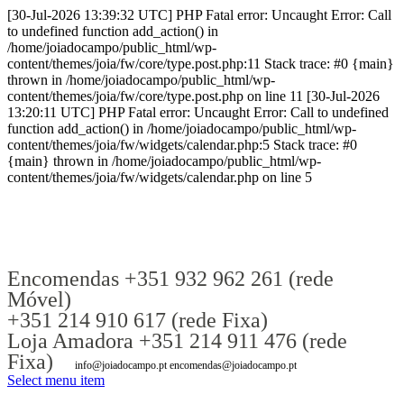
[30-Jul-2026 13:39:32 UTC] PHP Fatal error: Uncaught Error: Call
to undefined function add_action() in
/home/joiadocampo/public_html/wp-
content/themes/joia/fw/core/type.post.php:11 Stack trace: #0 {main}
thrown in /home/joiadocampo/public_html/wp-
content/themes/joia/fw/core/type.post.php on line 11 [30-Jul-2026
13:20:11 UTC] PHP Fatal error: Uncaught Error: Call to undefined
function add_action() in /home/joiadocampo/public_html/wp-
content/themes/joia/fw/widgets/calendar.php:5 Stack trace: #0
{main} thrown in /home/joiadocampo/public_html/wp-
content/themes/joia/fw/widgets/calendar.php on line 5
Encomendas +351 932 962 261 (rede
Móvel)
+351 214 910 617 (rede Fixa)
Loja Amadora +351 214 911 476 (rede
Fixa)
info@joiadocampo.pt encomendas@joiadocampo.pt
Select menu item