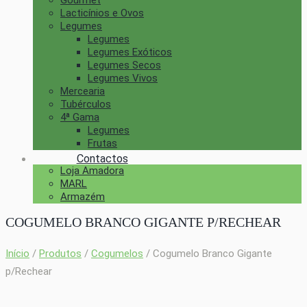
Gourmet
Lacticínios e Ovos
Legumes
Legumes
Legumes Exóticos
Legumes Secos
Legumes Vivos
Mercearia
Tubérculos
4ª Gama
Legumes
Frutas
Contactos
Loja Amadora
MARL
Armazém
COGUMELO BRANCO GIGANTE P/RECHEAR
Início
/
Produtos
/
Cogumelos
/ Cogumelo Branco Gigante
p/Rechear