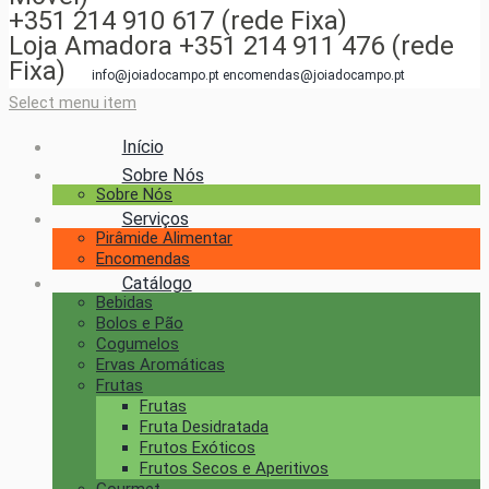
+351 214 910 617 (rede Fixa)
Loja Amadora +351 214 911 476 (rede
Fixa)
info@joiadocampo.pt encomendas@joiadocampo.pt
Select menu item
Início
Sobre Nós
Sobre Nós
Serviços
Pirâmide Alimentar
Encomendas
Catálogo
Bebidas
Bolos e Pão
Cogumelos
Ervas Aromáticas
Frutas
Frutas
Fruta Desidratada
Frutos Exóticos
Frutos Secos e Aperitivos