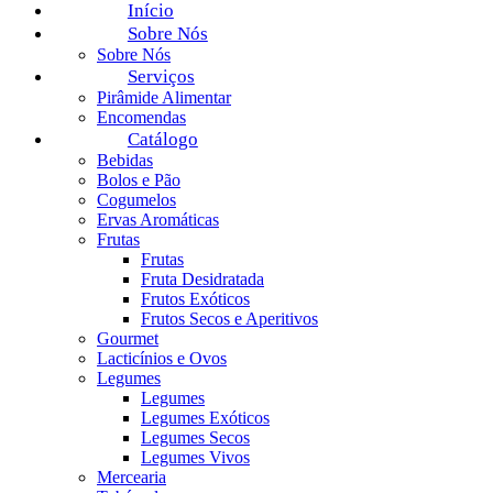
Início
Sobre Nós
Sobre Nós
Serviços
Pirâmide Alimentar
Encomendas
Catálogo
Bebidas
Bolos e Pão
Cogumelos
Ervas Aromáticas
Frutas
Frutas
Fruta Desidratada
Frutos Exóticos
Frutos Secos e Aperitivos
Gourmet
Lacticínios e Ovos
Legumes
Legumes
Legumes Exóticos
Legumes Secos
Legumes Vivos
Mercearia