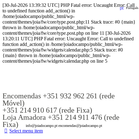
[30-Jul-2026 13:39:32 UTC] PHP Fatal error: Uncaught Error: Call
Português
to undefined function add_action() in
/home/joiadocampo/public_html/wp-
content/themes/joia/fw/core/type.post.php:11 Stack trace: #0 {main}
thrown in /home/joiadocampo/public_html/wp-
content/themes/joia/fw/core/type.post.php on line 11 [30-Jul-2026
13:20:11 UTC] PHP Fatal error: Uncaught Error: Call to undefined
function add_action() in /home/joiadocampo/public_html/wp-
content/themes/joia/fw/widgets/calendar.php:5 Stack trace: #0
{main} thrown in /home/joiadocampo/public_html/wp-
content/themes/joia/fw/widgets/calendar.php on line 5
Encomendas +351 932 962 261 (rede
Móvel)
+351 214 910 617 (rede Fixa)
Loja Amadora +351 214 911 476 (rede
Fixa)
info@joiadocampo.pt encomendas@joiadocampo.pt
Select menu item