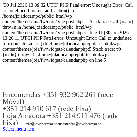
[30-Jul-2026 13:39:32 UTC] PHP Fatal error: Uncaught Error: Call
to undefined function add_action() in
/home/joiadocampo/public_html/wp-
content/themes/joia/fw/core/type.post.php:11 Stack trace: #0 {main}
thrown in /home/joiadocampo/public_html/wp-
content/themes/joia/fw/core/type.post.php on line 11 [30-Jul-2026
13:20:11 UTC] PHP Fatal error: Uncaught Error: Call to undefined
function add_action() in /home/joiadocampo/public_html/wp-
content/themes/joia/fw/widgets/calendar.php:5 Stack trace: #0
{main} thrown in /home/joiadocampo/public_html/wp-
content/themes/joia/fw/widgets/calendar.php on line 5
Encomendas +351 932 962 261 (rede
Móvel)
+351 214 910 617 (rede Fixa)
Loja Amadora +351 214 911 476 (rede
Fixa)
info@joiadocampo.pt encomendas@joiadocampo.pt
Select menu item