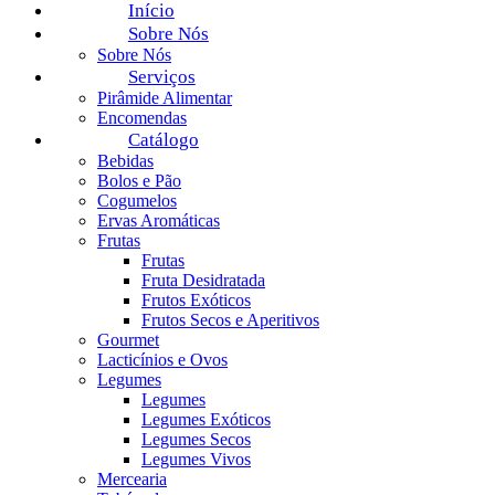
Início
Sobre Nós
Sobre Nós
Serviços
Pirâmide Alimentar
Encomendas
Catálogo
Bebidas
Bolos e Pão
Cogumelos
Ervas Aromáticas
Frutas
Frutas
Fruta Desidratada
Frutos Exóticos
Frutos Secos e Aperitivos
Gourmet
Lacticínios e Ovos
Legumes
Legumes
Legumes Exóticos
Legumes Secos
Legumes Vivos
Mercearia