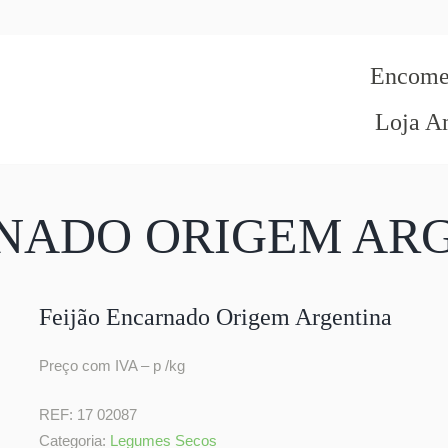
Encomen
Loja A
RNADO ORIGEM AR
Feijão Encarnado Origem Argentina
Preço com IVA – p /kg
REF:
17 02087
Categoria:
Legumes Secos