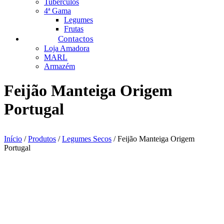
Tubérculos
4ª Gama
Legumes
Frutas
Contactos
Loja Amadora
MARL
Armazém
Feijão Manteiga Origem
Portugal
Início
/
Produtos
/
Legumes Secos
/ Feijão Manteiga Origem
Portugal