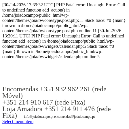
[30-Jul-2026 13:39:32 UTC] PHP Fatal error: Uncaught Error: Call
to undefined function add_action() in
/home/joiadocampo/public_html/wp-
content/themes/joia/fw/core/type.post.php:11 Stack trace: #0 {main}
thrown in /home/joiadocampo/public_html/wp-
content/themes/joia/fw/core/type.post.php on line 11 [30-Jul-2026
13:20:11 UTC] PHP Fatal error: Uncaught Error: Call to undefined
function add_action() in /home/joiadocampo/public_html/wp-
content/themes/joia/fw/widgets/calendar.php:5 Stack trace: #0
{main} thrown in /home/joiadocampo/public_html/wp-
content/themes/joia/fw/widgets/calendar.php on line 5
Encomendas +351 932 962 261 (rede
Móvel)
+351 214 910 617 (rede Fixa)
Loja Amadora +351 214 911 476 (rede
Fixa)
info@joiadocampo.pt encomendas@joiadocampo.pt
Select menu item