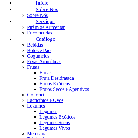
Início
Sobre Nós
Sobre Nós
Serviços
Pirâmide Alimentar
Encomendas
Catálogo
Bebidas
Bolos e Pão
Cogumelos
Ervas Aromáticas
Frutas
Frutas
Fruta Desidratada
Frutos Exóticos
Frutos Secos e Aperitivos
Gourmet
Lacticínios e Ovos
Legumes
Legumes
Legumes Exóticos
Legumes Secos
Legumes Vivos
Mercearia