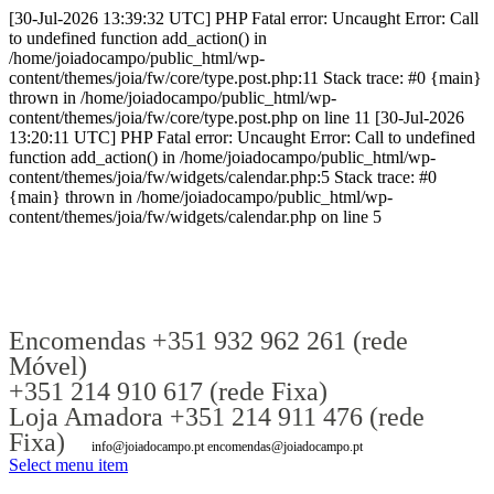
[30-Jul-2026 13:39:32 UTC] PHP Fatal error: Uncaught Error: Call
to undefined function add_action() in
/home/joiadocampo/public_html/wp-
content/themes/joia/fw/core/type.post.php:11 Stack trace: #0 {main}
thrown in /home/joiadocampo/public_html/wp-
content/themes/joia/fw/core/type.post.php on line 11 [30-Jul-2026
13:20:11 UTC] PHP Fatal error: Uncaught Error: Call to undefined
function add_action() in /home/joiadocampo/public_html/wp-
content/themes/joia/fw/widgets/calendar.php:5 Stack trace: #0
{main} thrown in /home/joiadocampo/public_html/wp-
content/themes/joia/fw/widgets/calendar.php on line 5
Encomendas +351 932 962 261 (rede
Móvel)
+351 214 910 617 (rede Fixa)
Loja Amadora +351 214 911 476 (rede
Fixa)
info@joiadocampo.pt encomendas@joiadocampo.pt
Select menu item