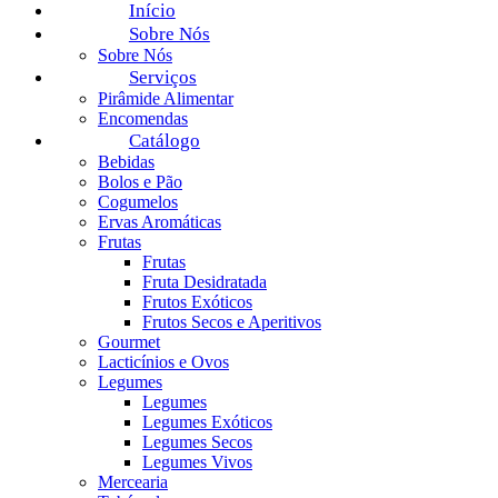
Início
Sobre Nós
Sobre Nós
Serviços
Pirâmide Alimentar
Encomendas
Catálogo
Bebidas
Bolos e Pão
Cogumelos
Ervas Aromáticas
Frutas
Frutas
Fruta Desidratada
Frutos Exóticos
Frutos Secos e Aperitivos
Gourmet
Lacticínios e Ovos
Legumes
Legumes
Legumes Exóticos
Legumes Secos
Legumes Vivos
Mercearia