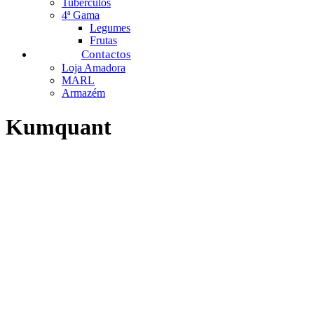
Tubérculos
4ª Gama
Legumes
Frutas
Contactos
Loja Amadora
MARL
Armazém
Kumquant