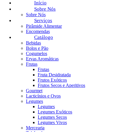
Início
Sobre Nós
Sobre Nós
Serviços
Pirâmide Alimentar
Encomendas
Catálogo
Bebidas
Bolos e Pão
Cogumelos
Ervas Aromáticas
Frutas
Frutas
Fruta Desidratada
Frutos Exóticos
Frutos Secos e Aperitivos
Gourmet
Lacticínios e Ovos
Legumes
Legumes
Legumes Exóticos
Legumes Secos
Legumes Vivos
Mercearia