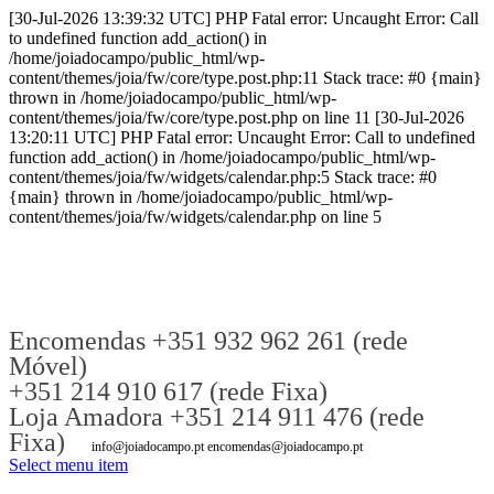
[30-Jul-2026 13:39:32 UTC] PHP Fatal error: Uncaught Error: Call
to undefined function add_action() in
/home/joiadocampo/public_html/wp-
content/themes/joia/fw/core/type.post.php:11 Stack trace: #0 {main}
thrown in /home/joiadocampo/public_html/wp-
content/themes/joia/fw/core/type.post.php on line 11 [30-Jul-2026
13:20:11 UTC] PHP Fatal error: Uncaught Error: Call to undefined
function add_action() in /home/joiadocampo/public_html/wp-
content/themes/joia/fw/widgets/calendar.php:5 Stack trace: #0
{main} thrown in /home/joiadocampo/public_html/wp-
content/themes/joia/fw/widgets/calendar.php on line 5
Encomendas +351 932 962 261 (rede
Móvel)
+351 214 910 617 (rede Fixa)
Loja Amadora +351 214 911 476 (rede
Fixa)
info@joiadocampo.pt encomendas@joiadocampo.pt
Select menu item