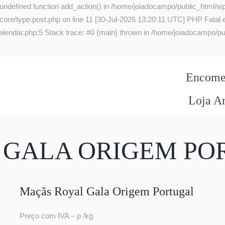
 undefined function add_action() in /home/joiadocampo/public_html/wp
re/type.post.php on line 11 [30-Jul-2026 13:20:11 UTC] PHP Fatal err
lendar.php:5 Stack trace: #0 {main} thrown in /home/joiadocampo/pub
Encomen
Loja A
 GALA ORIGEM PO
Maçãs Royal Gala Origem Portugal
Preço com IVA – p /kg