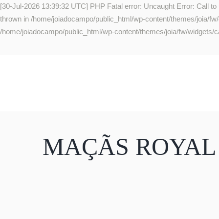
[30-Jul-2026 13:39:32 UTC] PHP Fatal error: Uncaught Error: Call to
thrown in /home/joiadocampo/public_html/wp-content/themes/joia/fw/co
/home/joiadocampo/public_html/wp-content/themes/joia/fw/widgets/ca
MAÇÃS ROYAL