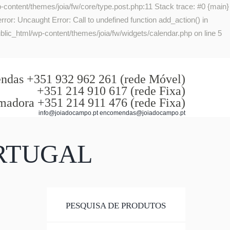
-content/themes/joia/fw/core/type.post.php:11 Stack trace: #0 {main}
or: Uncaught Error: Call to undefined function add_action() in
lic_html/wp-content/themes/joia/fw/widgets/calendar.php on line 5
das +351 932 962 261 (rede Móvel)
+351 214 910 617 (rede Fixa)
madora +351 214 911 476 (rede Fixa)
info@joiadocampo.pt encomendas@joiadocampo.pt
RTUGAL
PESQUISA DE PRODUTOS