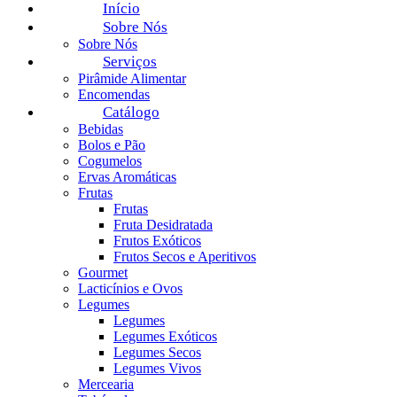
Início
Sobre Nós
Sobre Nós
Serviços
Pirâmide Alimentar
Encomendas
Catálogo
Bebidas
Bolos e Pão
Cogumelos
Ervas Aromáticas
Frutas
Frutas
Fruta Desidratada
Frutos Exóticos
Frutos Secos e Aperitivos
Gourmet
Lacticínios e Ovos
Legumes
Legumes
Legumes Exóticos
Legumes Secos
Legumes Vivos
Mercearia