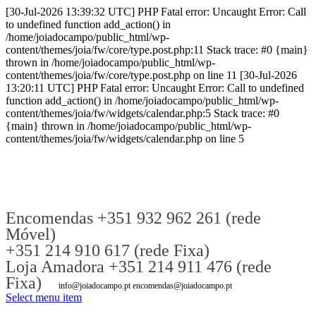
[30-Jul-2026 13:39:32 UTC] PHP Fatal error: Uncaught Error: Call
to undefined function add_action() in
/home/joiadocampo/public_html/wp-
content/themes/joia/fw/core/type.post.php:11 Stack trace: #0 {main}
thrown in /home/joiadocampo/public_html/wp-
content/themes/joia/fw/core/type.post.php on line 11 [30-Jul-2026
13:20:11 UTC] PHP Fatal error: Uncaught Error: Call to undefined
function add_action() in /home/joiadocampo/public_html/wp-
content/themes/joia/fw/widgets/calendar.php:5 Stack trace: #0
{main} thrown in /home/joiadocampo/public_html/wp-
content/themes/joia/fw/widgets/calendar.php on line 5
Encomendas +351 932 962 261 (rede
Móvel)
+351 214 910 617 (rede Fixa)
Loja Amadora +351 214 911 476 (rede
Fixa)
info@joiadocampo.pt encomendas@joiadocampo.pt
Select menu item