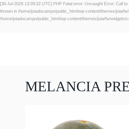
[30-Jul-2026 13:39:32 UTC] PHP Fatal error: Uncaught Error: Call to
thrown in /home/joiadocampo/public_html/wp-content/themes/joia/fw/co
/home/joiadocampo/public_html/wp-content/themes/joia/fw/widgets/ca
MELANCIA PR