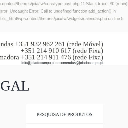
-content/themes/joia/fw/core/type.post.php:11 Stack trace: #0 {main}
or: Uncaught Error: Call to undefined function add_action() in
lic_html/wp-content/themes/joia/fw/widgets/calendar.php on line 5
das +351 932 962 261 (rede Móvel)
+351 214 910 617 (rede Fixa)
madora +351 214 911 476 (rede Fixa)
info@joiadocampo.pt encomendas@joiadocampo.pt
UGAL
PESQUISA DE PRODUTOS