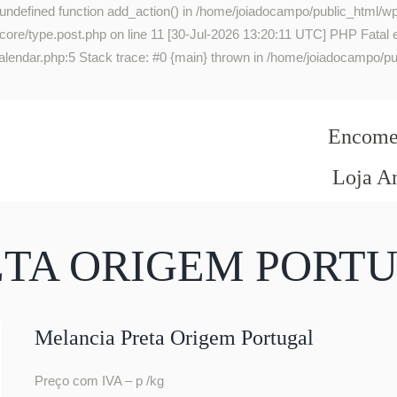
 undefined function add_action() in /home/joiadocampo/public_html/wp
re/type.post.php on line 11 [30-Jul-2026 13:20:11 UTC] PHP Fatal err
lendar.php:5 Stack trace: #0 {main} thrown in /home/joiadocampo/pub
Encomen
Loja A
ETA ORIGEM PORT
Melancia Preta Origem Portugal
Preço com IVA – p /kg