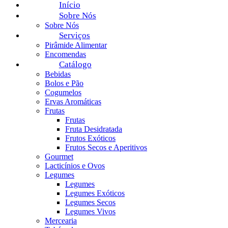
Início
Sobre Nós
Sobre Nós
Serviços
Pirâmide Alimentar
Encomendas
Catálogo
Bebidas
Bolos e Pão
Cogumelos
Ervas Aromáticas
Frutas
Frutas
Fruta Desidratada
Frutos Exóticos
Frutos Secos e Aperitivos
Gourmet
Lacticínios e Ovos
Legumes
Legumes
Legumes Exóticos
Legumes Secos
Legumes Vivos
Mercearia