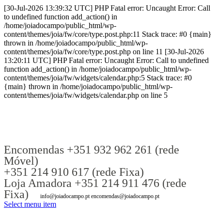
[30-Jul-2026 13:39:32 UTC] PHP Fatal error: Uncaught Error: Call
to undefined function add_action() in
/home/joiadocampo/public_html/wp-
content/themes/joia/fw/core/type.post.php:11 Stack trace: #0 {main}
thrown in /home/joiadocampo/public_html/wp-
content/themes/joia/fw/core/type.post.php on line 11 [30-Jul-2026
13:20:11 UTC] PHP Fatal error: Uncaught Error: Call to undefined
function add_action() in /home/joiadocampo/public_html/wp-
content/themes/joia/fw/widgets/calendar.php:5 Stack trace: #0
{main} thrown in /home/joiadocampo/public_html/wp-
content/themes/joia/fw/widgets/calendar.php on line 5
Encomendas +351 932 962 261 (rede
Móvel)
+351 214 910 617 (rede Fixa)
Loja Amadora +351 214 911 476 (rede
Fixa)
info@joiadocampo.pt encomendas@joiadocampo.pt
Select menu item