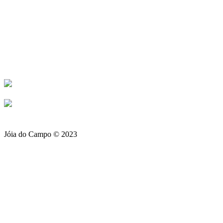
Encomendas +351 932 962
261 (rede Móvel)
+351 214 910 617 (rede Fixa)
Loja Amadora +351 214 911
476 (rede Fixa)
Jóia do Campo © 2023