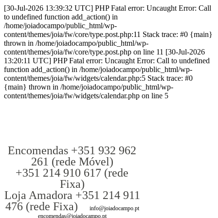
[30-Jul-2026 13:39:32 UTC] PHP Fatal error: Uncaught Error: Call
to undefined function add_action() in
/home/joiadocampo/public_html/wp-
content/themes/joia/fw/core/type.post.php:11 Stack trace: #0 {main}
thrown in /home/joiadocampo/public_html/wp-
content/themes/joia/fw/core/type.post.php on line 11 [30-Jul-2026
13:20:11 UTC] PHP Fatal error: Uncaught Error: Call to undefined
function add_action() in /home/joiadocampo/public_html/wp-
content/themes/joia/fw/widgets/calendar.php:5 Stack trace: #0
{main} thrown in /home/joiadocampo/public_html/wp-
content/themes/joia/fw/widgets/calendar.php on line 5
Encomendas +351 932 962
261 (rede Móvel)
+351 214 910 617 (rede
Fixa)
Loja Amadora +351 214 911
476 (rede Fixa)
info@joiadocampo.pt
encomendas@joiadocampo.pt