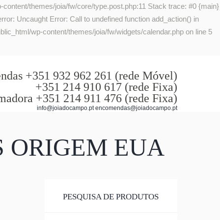
-content/themes/joia/fw/core/type.post.php:11 Stack trace: #0 {main}
or: Uncaught Error: Call to undefined function add_action() in
lic_html/wp-content/themes/joia/fw/widgets/calendar.php on line 5
das +351 932 962 261 (rede Móvel)
+351 214 910 617 (rede Fixa)
madora +351 214 911 476 (rede Fixa)
info@joiadocampo.pt encomendas@joiadocampo.pt
S ORIGEM EUA
PESQUISA DE PRODUTOS