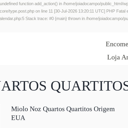
 undefined function add_action() in /home/joiadocampo/public_html/wp
re/type.post.php on line 11 [30-Jul-2026 13:20:11 UTC] PHP Fatal err
lendar.php:5 Stack trace: #0 {main} thrown in /home/joiadocampo/pub
Encomen
Loja A
UARTOS QUARTITO
Miolo Noz Quartos Quartitos Origem
EUA