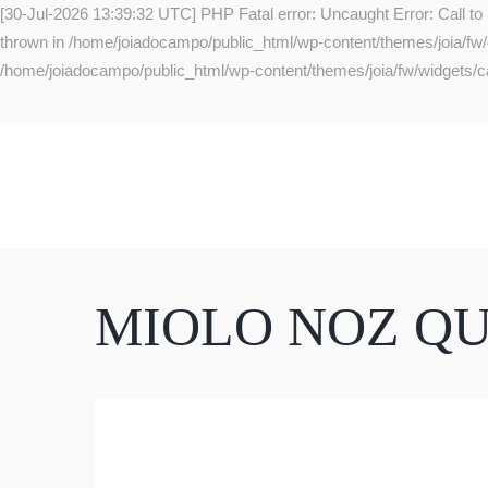
[30-Jul-2026 13:39:32 UTC] PHP Fatal error: Uncaught Error: Call to
thrown in /home/joiadocampo/public_html/wp-content/themes/joia/fw/co
/home/joiadocampo/public_html/wp-content/themes/joia/fw/widgets/ca
MIOLO NOZ Q