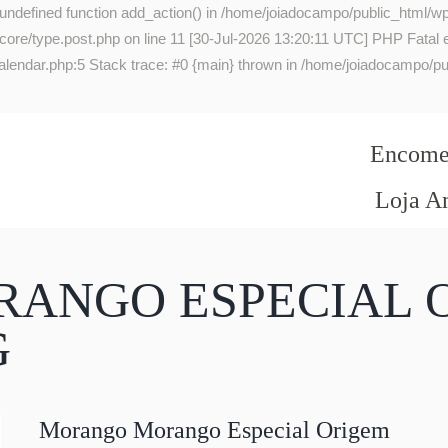
 undefined function add_action() in /home/joiadocampo/public_html/wp
re/type.post.php on line 11 [30-Jul-2026 13:20:11 UTC] PHP Fatal err
lendar.php:5 Stack trace: #0 {main} thrown in /home/joiadocampo/pub
Encomen
Loja A
ANGO ESPECIAL 
G
Morango Morango Especial Origem