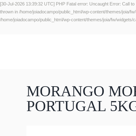
[30-Jul-2026 13:39:32 UTC] PHP Fatal error: Uncaught Error: Call to
thrown in /home/joiadocampo/public_html/wp-content/themes/joia/fw/co
/home/joiadocampo/public_html/wp-content/themes/joia/fw/widgets/ca
MORANGO MOR
PORTUGAL 5K