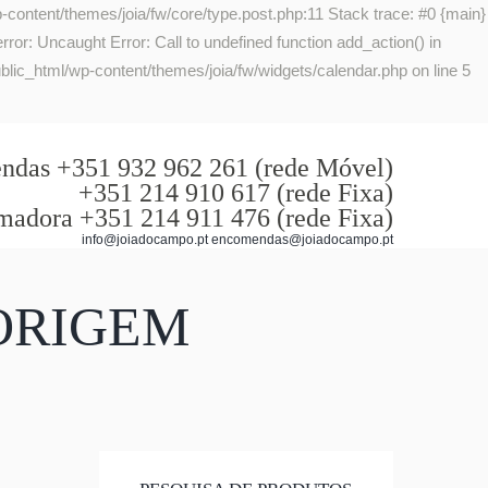
-content/themes/joia/fw/core/type.post.php:11 Stack trace: #0 {main}
or: Uncaught Error: Call to undefined function add_action() in
lic_html/wp-content/themes/joia/fw/widgets/calendar.php on line 5
das +351 932 962 261 (rede Móvel)
+351 214 910 617 (rede Fixa)
madora +351 214 911 476 (rede Fixa)
info@joiadocampo.pt encomendas@joiadocampo.pt
ORIGEM