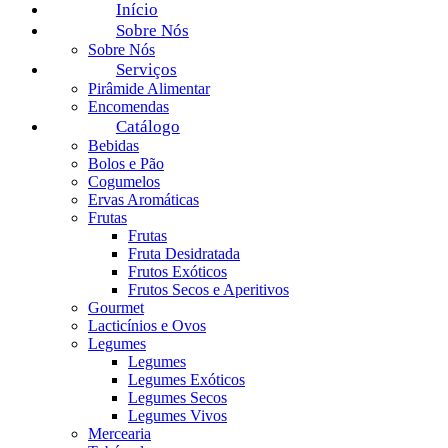
Início
Sobre Nós
Sobre Nós
Serviços
Pirâmide Alimentar
Encomendas
Catálogo
Bebidas
Bolos e Pão
Cogumelos
Ervas Aromáticas
Frutas
Frutas
Fruta Desidratada
Frutos Exóticos
Frutos Secos e Aperitivos
Gourmet
Lacticínios e Ovos
Legumes
Legumes
Legumes Exóticos
Legumes Secos
Legumes Vivos
Mercearia