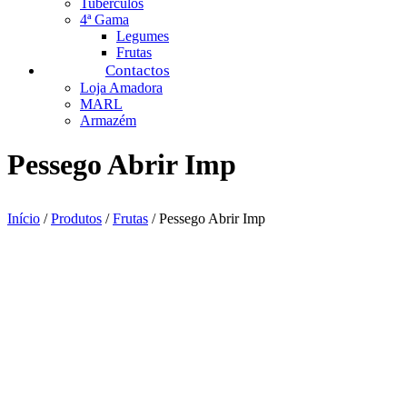
Tubérculos
4ª Gama
Legumes
Frutas
Contactos
Loja Amadora
MARL
Armazém
Pessego Abrir Imp
Início
/
Produtos
/
Frutas
/ Pessego Abrir Imp