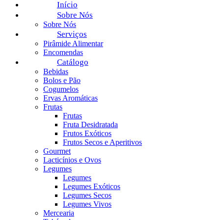
Início
Sobre Nós
Sobre Nós
Serviços
Pirâmide Alimentar
Encomendas
Catálogo
Bebidas
Bolos e Pão
Cogumelos
Ervas Aromáticas
Frutas
Frutas
Fruta Desidratada
Frutos Exóticos
Frutos Secos e Aperitivos
Gourmet
Lacticínios e Ovos
Legumes
Legumes
Legumes Exóticos
Legumes Secos
Legumes Vivos
Mercearia