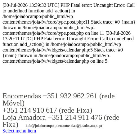
[30-Jul-2026 13:39:32 UTC] PHP Fatal error: Uncaught Error: Call
to undefined function add_action() in
/home/joiadocampo/public_html/wp-
content/themes/joia/fw/core/type.post.php:11 Stack trace: #0 {main}
thrown in /home/joiadocampo/public_html/wp-
content/themes/joia/fw/core/type.post.php on line 11 [30-Jul-2026
13:20:11 UTC] PHP Fatal error: Uncaught Error: Call to undefined
function add_action() in /home/joiadocampo/public_html/wp-
content/themes/joia/fw/widgets/calendar.php:5 Stack trace: #0
{main} thrown in /home/joiadocampo/public_html/wp-
content/themes/joia/fw/widgets/calendar.php on line 5
Encomendas +351 932 962 261 (rede
Móvel)
+351 214 910 617 (rede Fixa)
Loja Amadora +351 214 911 476 (rede
Fixa)
info@joiadocampo.pt encomendas@joiadocampo.pt
Select menu item