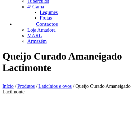
Tubérculos
4ª Gama
Legumes
Frutas
Contactos
Loja Amadora
MARL
Armazém
Queijo Curado Amaneigado
Lactimonte
Início
/
Produtos
/
Laticínios e ovos
/ Queijo Curado Amaneigado
Lactimonte