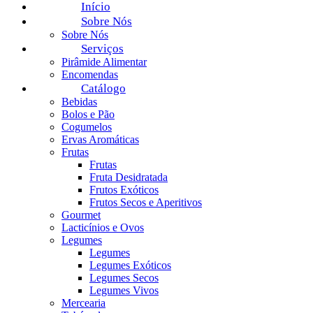
Início
Sobre Nós
Sobre Nós
Serviços
Pirâmide Alimentar
Encomendas
Catálogo
Bebidas
Bolos e Pão
Cogumelos
Ervas Aromáticas
Frutas
Frutas
Fruta Desidratada
Frutos Exóticos
Frutos Secos e Aperitivos
Gourmet
Lacticínios e Ovos
Legumes
Legumes
Legumes Exóticos
Legumes Secos
Legumes Vivos
Mercearia