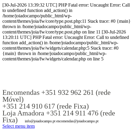
[30-Jul-2026 13:39:32 UTC] PHP Fatal error: Uncaught Error: Call
to undefined function add_action() in
/home/joiadocampo/public_html/wp-
content/themes/joia/fw/core/type.post.php:11 Stack trace: #0 {main}
thrown in /home/joiadocampo/public_html/wp-
content/themes/joia/fw/core/type.post.php on line 11 [30-Jul-2026
13:20:11 UTC] PHP Fatal error: Uncaught Error: Call to undefined
function add_action() in /home/joiadocampo/public_html/wp-
content/themes/joia/fw/widgets/calendar.php:5 Stack trace: #0
{main} thrown in /home/joiadocampo/public_html/wp-
content/themes/joia/fw/widgets/calendar.php on line 5
Encomendas +351 932 962 261 (rede
Móvel)
+351 214 910 617 (rede Fixa)
Loja Amadora +351 214 911 476 (rede
Fixa)
info@joiadocampo.pt encomendas@joiadocampo.pt
Select menu item