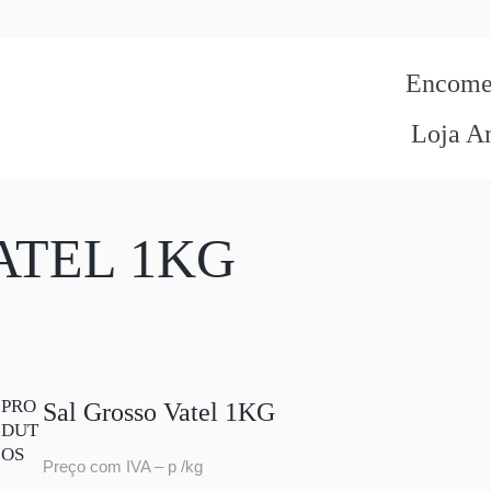
Encomen
Loja A
ATEL 1KG
PRO
Sal Grosso Vatel 1KG
DUT
OS
Preço com IVA – p /kg