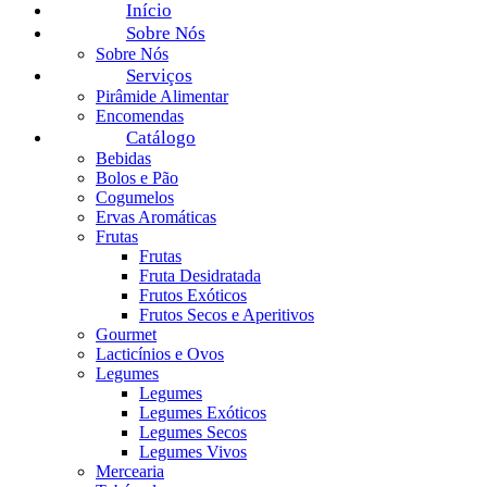
Início
Sobre Nós
Sobre Nós
Serviços
Pirâmide Alimentar
Encomendas
Catálogo
Bebidas
Bolos e Pão
Cogumelos
Ervas Aromáticas
Frutas
Frutas
Fruta Desidratada
Frutos Exóticos
Frutos Secos e Aperitivos
Gourmet
Lacticínios e Ovos
Legumes
Legumes
Legumes Exóticos
Legumes Secos
Legumes Vivos
Mercearia