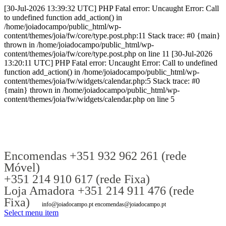
[30-Jul-2026 13:39:32 UTC] PHP Fatal error: Uncaught Error: Call
to undefined function add_action() in
/home/joiadocampo/public_html/wp-
content/themes/joia/fw/core/type.post.php:11 Stack trace: #0 {main}
thrown in /home/joiadocampo/public_html/wp-
content/themes/joia/fw/core/type.post.php on line 11 [30-Jul-2026
13:20:11 UTC] PHP Fatal error: Uncaught Error: Call to undefined
function add_action() in /home/joiadocampo/public_html/wp-
content/themes/joia/fw/widgets/calendar.php:5 Stack trace: #0
{main} thrown in /home/joiadocampo/public_html/wp-
content/themes/joia/fw/widgets/calendar.php on line 5
Encomendas +351 932 962 261 (rede
Móvel)
+351 214 910 617 (rede Fixa)
Loja Amadora +351 214 911 476 (rede
Fixa)
info@joiadocampo.pt encomendas@joiadocampo.pt
Select menu item