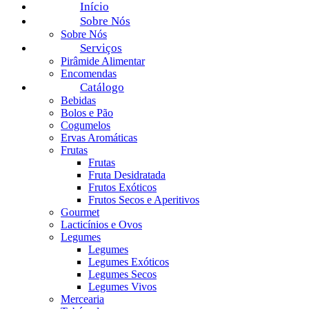
Início
Sobre Nós
Sobre Nós
Serviços
Pirâmide Alimentar
Encomendas
Catálogo
Bebidas
Bolos e Pão
Cogumelos
Ervas Aromáticas
Frutas
Frutas
Fruta Desidratada
Frutos Exóticos
Frutos Secos e Aperitivos
Gourmet
Lacticínios e Ovos
Legumes
Legumes
Legumes Exóticos
Legumes Secos
Legumes Vivos
Mercearia