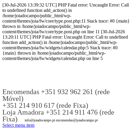
[30-Jul-2026 13:39:32 UTC] PHP Fatal error: Uncaught Error: Call
to undefined function add_action() in
/home/joiadocampo/public_html/wp-
content/themes/joia/fw/core/type.post.php:11 Stack trace: #0 {main}
thrown in /home/joiadocampo/public_html/wp-
content/themes/joia/fw/core/type.post.php on line 11 [30-Jul-2026
13:20:11 UTC] PHP Fatal error: Uncaught Error: Call to undefined
function add_action() in /home/joiadocampo/public_html/wp-
content/themes/joia/fw/widgets/calendar.php:5 Stack trace: #0
{main} thrown in /home/joiadocampo/public_html/wp-
content/themes/joia/fw/widgets/calendar.php on line 5
Encomendas +351 932 962 261 (rede
Móvel)
+351 214 910 617 (rede Fixa)
Loja Amadora +351 214 911 476 (rede
Fixa)
info@joiadocampo.pt encomendas@joiadocampo.pt
Select menu item