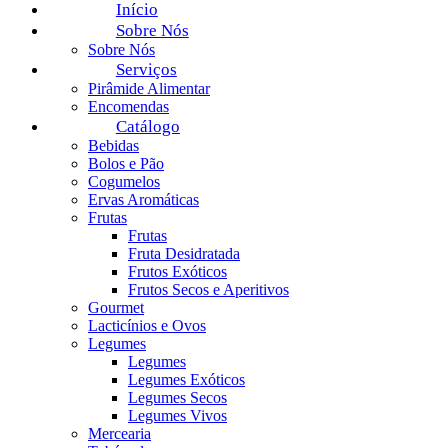
Início
Sobre Nós
Sobre Nós
Serviços
Pirâmide Alimentar
Encomendas
Catálogo
Bebidas
Bolos e Pão
Cogumelos
Ervas Aromáticas
Frutas
Frutas
Fruta Desidratada
Frutos Exóticos
Frutos Secos e Aperitivos
Gourmet
Lacticínios e Ovos
Legumes
Legumes
Legumes Exóticos
Legumes Secos
Legumes Vivos
Mercearia