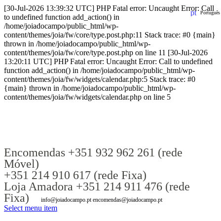
[30-Jul-2026 13:39:32 UTC] PHP Fatal error: Uncaught Error: Call
Português
to undefined function add_action() in
/home/joiadocampo/public_html/wp-
content/themes/joia/fw/core/type.post.php:11 Stack trace: #0 {main}
thrown in /home/joiadocampo/public_html/wp-
content/themes/joia/fw/core/type.post.php on line 11 [30-Jul-2026
13:20:11 UTC] PHP Fatal error: Uncaught Error: Call to undefined
function add_action() in /home/joiadocampo/public_html/wp-
content/themes/joia/fw/widgets/calendar.php:5 Stack trace: #0
{main} thrown in /home/joiadocampo/public_html/wp-
content/themes/joia/fw/widgets/calendar.php on line 5
Encomendas +351 932 962 261 (rede
Móvel)
+351 214 910 617 (rede Fixa)
Loja Amadora +351 214 911 476 (rede
Fixa)
info@joiadocampo.pt encomendas@joiadocampo.pt
Select menu item