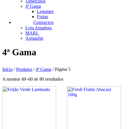
Tubérculos
4ª Gama
Legumes
Frutas
Contactos
Loja Amadora
MARL
Armazém
4ª Gama
Início
/
Produtos
/
4ª Gama
/ Página 5
A mostrar 49–60 de 80 resultados