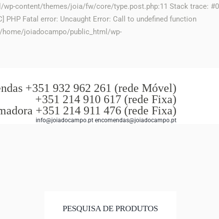
ml/wp-content/themes/joia/fw/core/type.post.php:11 Stack trace: #0
PHP Fatal error: Uncaught Error: Call to undefined function
in /home/joiadocampo/public_html/wp-
das +351 932 962 261 (rede Móvel)
+351 214 910 617 (rede Fixa)
madora +351 214 911 476 (rede Fixa)
info@joiadocampo.pt encomendas@joiadocampo.pt
PESQUISA DE PRODUTOS