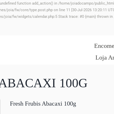
to undefined function add_action() in /home/joiadocampo/public_ht
joia/fw/core/type.post.php on line 11 [30-Jul-2026 13:20:11 UTC] 
s/joia/fw/widgets/calendar.php:5 Stack trace: #0 {main} thrown 
Encomen
Loja A
 ABACAXI 100G
Fresh Frubis Abacaxi 100g