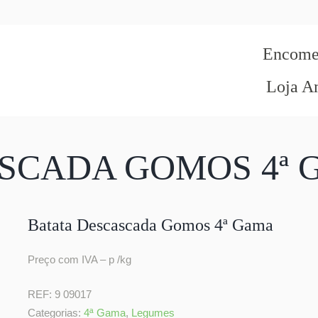
Encomen
Loja A
ASCADA GOMOS 4ª
Batata Descascada Gomos 4ª Gama
Preço com IVA – p /kg
REF:
9 09017
Categorias:
4ª Gama
,
Legumes