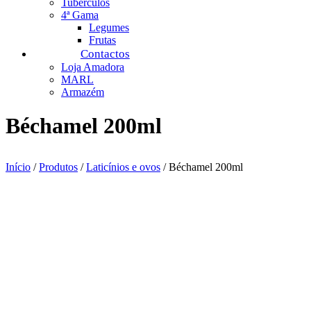
Tubérculos
4ª Gama
Legumes
Frutas
Contactos
Loja Amadora
MARL
Armazém
Béchamel 200ml
Início
/
Produtos
/
Laticínios e ovos
/ Béchamel 200ml