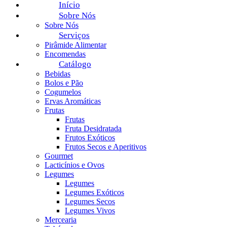
Início
Sobre Nós
Sobre Nós
Serviços
Pirâmide Alimentar
Encomendas
Catálogo
Bebidas
Bolos e Pão
Cogumelos
Ervas Aromáticas
Frutas
Frutas
Fruta Desidratada
Frutos Exóticos
Frutos Secos e Aperitivos
Gourmet
Lacticínios e Ovos
Legumes
Legumes
Legumes Exóticos
Legumes Secos
Legumes Vivos
Mercearia