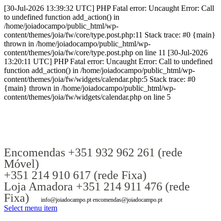
[30-Jul-2026 13:39:32 UTC] PHP Fatal error: Uncaught Error: Call
to undefined function add_action() in
/home/joiadocampo/public_html/wp-
content/themes/joia/fw/core/type.post.php:11 Stack trace: #0 {main}
thrown in /home/joiadocampo/public_html/wp-
content/themes/joia/fw/core/type.post.php on line 11 [30-Jul-2026
13:20:11 UTC] PHP Fatal error: Uncaught Error: Call to undefined
function add_action() in /home/joiadocampo/public_html/wp-
content/themes/joia/fw/widgets/calendar.php:5 Stack trace: #0
{main} thrown in /home/joiadocampo/public_html/wp-
content/themes/joia/fw/widgets/calendar.php on line 5
Encomendas +351 932 962 261 (rede
Móvel)
+351 214 910 617 (rede Fixa)
Loja Amadora +351 214 911 476 (rede
Fixa)
info@joiadocampo.pt encomendas@joiadocampo.pt
Select menu item