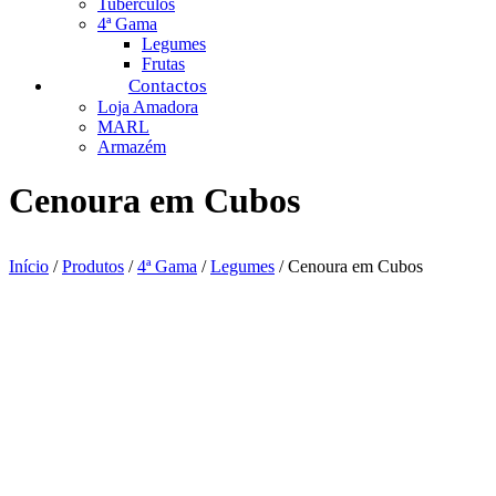
Tubérculos
4ª Gama
Legumes
Frutas
Contactos
Loja Amadora
MARL
Armazém
Cenoura em Cubos
Início
/
Produtos
/
4ª Gama
/
Legumes
/ Cenoura em Cubos