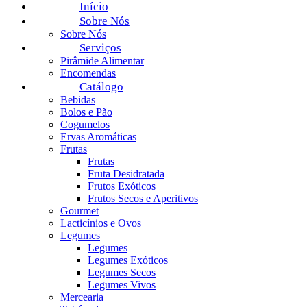
Início
Sobre Nós
Sobre Nós
Serviços
Pirâmide Alimentar
Encomendas
Catálogo
Bebidas
Bolos e Pão
Cogumelos
Ervas Aromáticas
Frutas
Frutas
Fruta Desidratada
Frutos Exóticos
Frutos Secos e Aperitivos
Gourmet
Lacticínios e Ovos
Legumes
Legumes
Legumes Exóticos
Legumes Secos
Legumes Vivos
Mercearia