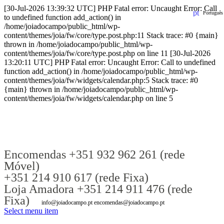
[30-Jul-2026 13:39:32 UTC] PHP Fatal error: Uncaught Error: Call
Português
to undefined function add_action() in
/home/joiadocampo/public_html/wp-
content/themes/joia/fw/core/type.post.php:11 Stack trace: #0 {main}
thrown in /home/joiadocampo/public_html/wp-
content/themes/joia/fw/core/type.post.php on line 11 [30-Jul-2026
13:20:11 UTC] PHP Fatal error: Uncaught Error: Call to undefined
function add_action() in /home/joiadocampo/public_html/wp-
content/themes/joia/fw/widgets/calendar.php:5 Stack trace: #0
{main} thrown in /home/joiadocampo/public_html/wp-
content/themes/joia/fw/widgets/calendar.php on line 5
Encomendas +351 932 962 261 (rede
Móvel)
+351 214 910 617 (rede Fixa)
Loja Amadora +351 214 911 476 (rede
Fixa)
info@joiadocampo.pt encomendas@joiadocampo.pt
Select menu item