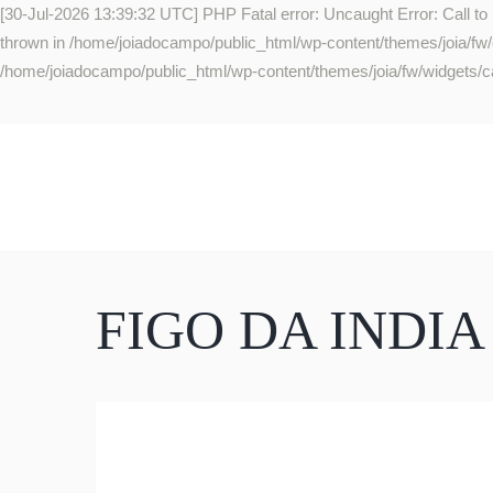
[30-Jul-2026 13:39:32 UTC] PHP Fatal error: Uncaught Error: Call to
thrown in /home/joiadocampo/public_html/wp-content/themes/joia/fw/co
/home/joiadocampo/public_html/wp-content/themes/joia/fw/widgets/ca
FIGO DA INDIA