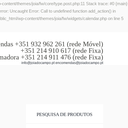
-content/themes/joia/fw/core/type.post.php:11 Stack trace: #0 {main}
or: Uncaught Error: Call to undefined function add_action() in
lic_html/wp-content/themes/joia/fw/widgets/calendar.php on line 5
das +351 932 962 261 (rede Móvel)
+351 214 910 617 (rede Fixa)
madora +351 214 911 476 (rede Fixa)
info@joiadocampo.pt encomendas@joiadocampo.pt
PESQUISA DE PRODUTOS