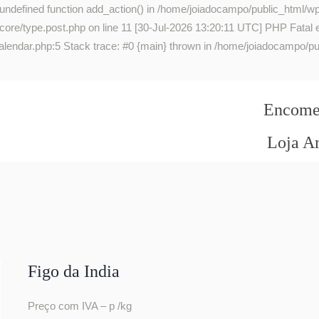
 undefined function add_action() in /home/joiadocampo/public_html/wp
re/type.post.php on line 11 [30-Jul-2026 13:20:11 UTC] PHP Fatal err
lendar.php:5 Stack trace: #0 {main} thrown in /home/joiadocampo/pub
Encomen
Loja A
Figo da India
Preço com IVA – p /kg