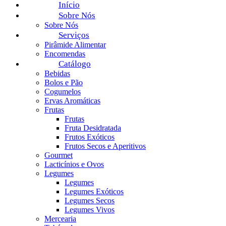
Início
Sobre Nós
Sobre Nós
Serviços
Pirâmide Alimentar
Encomendas
Catálogo
Bebidas
Bolos e Pão
Cogumelos
Ervas Aromáticas
Frutas
Frutas
Fruta Desidratada
Frutos Exóticos
Frutos Secos e Aperitivos
Gourmet
Lacticínios e Ovos
Legumes
Legumes
Legumes Exóticos
Legumes Secos
Legumes Vivos
Mercearia