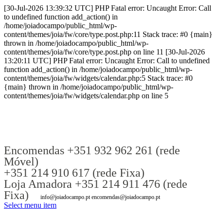
[30-Jul-2026 13:39:32 UTC] PHP Fatal error: Uncaught Error: Call
to undefined function add_action() in
/home/joiadocampo/public_html/wp-
content/themes/joia/fw/core/type.post.php:11 Stack trace: #0 {main}
thrown in /home/joiadocampo/public_html/wp-
content/themes/joia/fw/core/type.post.php on line 11 [30-Jul-2026
13:20:11 UTC] PHP Fatal error: Uncaught Error: Call to undefined
function add_action() in /home/joiadocampo/public_html/wp-
content/themes/joia/fw/widgets/calendar.php:5 Stack trace: #0
{main} thrown in /home/joiadocampo/public_html/wp-
content/themes/joia/fw/widgets/calendar.php on line 5
Encomendas +351 932 962 261 (rede
Móvel)
+351 214 910 617 (rede Fixa)
Loja Amadora +351 214 911 476 (rede
Fixa)
info@joiadocampo.pt encomendas@joiadocampo.pt
Select menu item