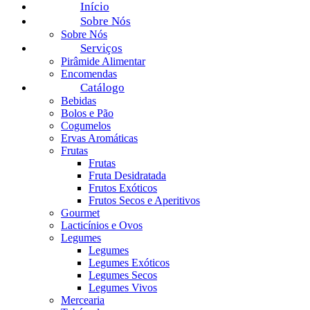
Início
Sobre Nós
Sobre Nós
Serviços
Pirâmide Alimentar
Encomendas
Catálogo
Bebidas
Bolos e Pão
Cogumelos
Ervas Aromáticas
Frutas
Frutas
Fruta Desidratada
Frutos Exóticos
Frutos Secos e Aperitivos
Gourmet
Lacticínios e Ovos
Legumes
Legumes
Legumes Exóticos
Legumes Secos
Legumes Vivos
Mercearia