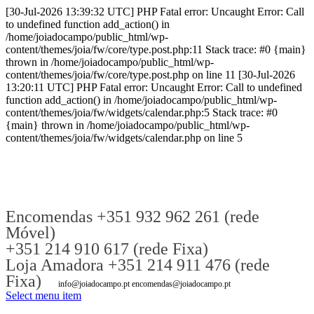
[30-Jul-2026 13:39:32 UTC] PHP Fatal error: Uncaught Error: Call
to undefined function add_action() in
/home/joiadocampo/public_html/wp-
content/themes/joia/fw/core/type.post.php:11 Stack trace: #0 {main}
thrown in /home/joiadocampo/public_html/wp-
content/themes/joia/fw/core/type.post.php on line 11 [30-Jul-2026
13:20:11 UTC] PHP Fatal error: Uncaught Error: Call to undefined
function add_action() in /home/joiadocampo/public_html/wp-
content/themes/joia/fw/widgets/calendar.php:5 Stack trace: #0
{main} thrown in /home/joiadocampo/public_html/wp-
content/themes/joia/fw/widgets/calendar.php on line 5
Encomendas +351 932 962 261 (rede
Móvel)
+351 214 910 617 (rede Fixa)
Loja Amadora +351 214 911 476 (rede
Fixa)
info@joiadocampo.pt encomendas@joiadocampo.pt
Select menu item