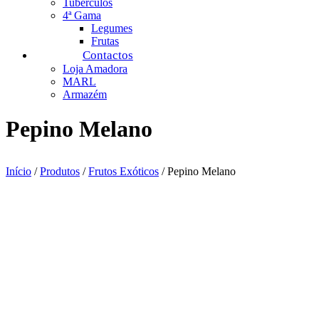
Tubérculos
4ª Gama
Legumes
Frutas
Contactos
Loja Amadora
MARL
Armazém
Pepino Melano
Início
/
Produtos
/
Frutos Exóticos
/ Pepino Melano